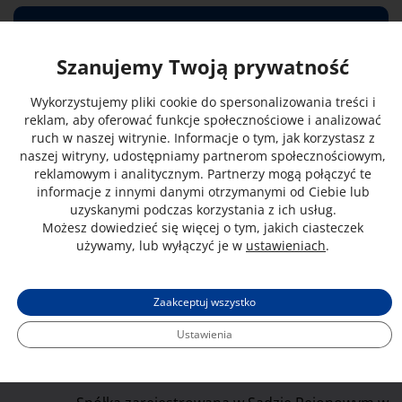
Adres
Szanujemy Twoją prywatność
ul. Szpitalna 30, 88-400 Żnin
Wykorzystujemy pliki cookie do spersonalizowania treści i
reklam, aby oferować funkcje społecznościowe i analizować
Centrala
ruch w naszej witrynie. Informacje o tym, jak korzystasz z
52 303 13 41
naszej witryny, udostępniamy partnerom społecznościowym,
reklamowym i analitycznym. Partnerzy mogą połączyć te
informacje z innymi danymi otrzymanymi od Ciebie lub
E-mail
uzyskanymi podczas korzystania z ich usług.
szpitalznin@szpitalznin.pl
Możesz dowiedzieć się więcej o tym, jakich ciasteczek
używamy, lub wyłączyć je w
ustawieniach
.
Elektroniczna Skrzynka Podawcza (ESP)
/PCZZNIN/SkrytkaESP
Zaakceptuj wszystko
Ustawienia